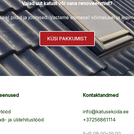
Vajad uut katust või vana renoveerimist?
lusel pildid ja joonised. Vastame esimesel võimalusel ja le
KÜSI PAKKUMIST
teenused
Kontaktandmed
etööd
info@katusekoda.ee
di- ja üldehitustööd
+37256861114
E–R 08.00–19.00