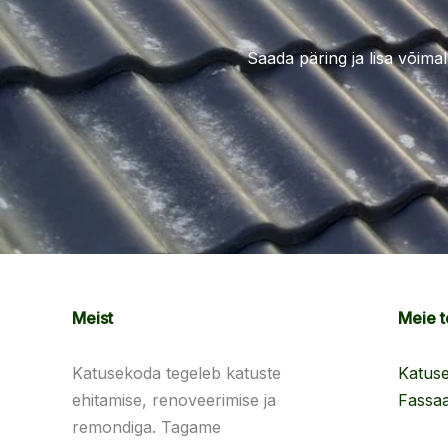
Saada päring ja lisa võima
Meist
Meie 
Katusekoda tegeleb katuste
Katus
ehitamise, renoveerimise ja
Fassaa
remondiga. Tagame