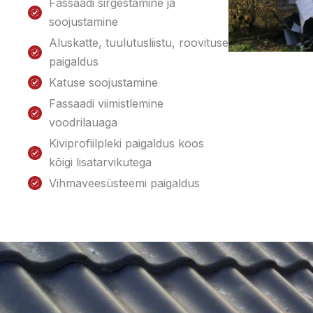
Fassaadi sirgestamine ja
soojustamine
Aluskatte, tuulutusliistu, roovituse
paigaldus
Katuse soojustamine
Fassaadi viimistlemine
voodrilauaga
Kiviprofiilpleki paigaldus koos
kõigi lisatarvikutega
Vihmaveesüsteemi paigaldus