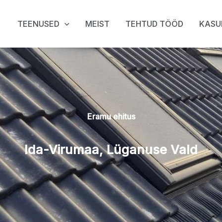
TEENUSED
MEIST
TEHTUD TÖÖD
KASU
Eramu ehitus
Ida-Virumaa, Lüganuse Vald