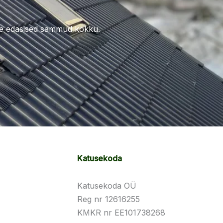
pime edasised sammud kokku.
Katusekoda
Katusekoda OÜ
Reg nr 12616255
KMKR nr EE101738268