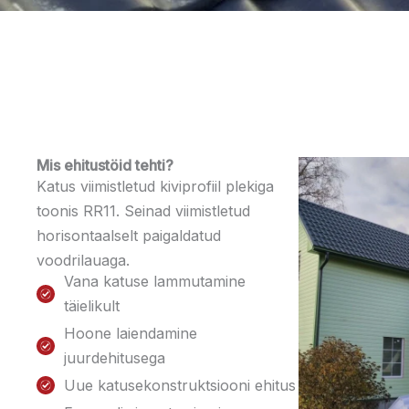
Mis ehitustöid tehti?
Katus viimistletud kiviprofiil plekiga
toonis RR11. Seinad viimistletud
horisontaalselt paigaldatud
voodrilauaga.
Vana katuse lammutamine
täielikult
Hoone laiendamine
juurdehitusega
Uue katusekonstruktsiooni ehitus